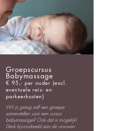
Groepscursus
Babymassage
€ 95,- per ouder (excl.
eventuele reis- en
parkeerkosten)
Wil jij graag zelf een groepje
samenstellen voor een cursus
babymassage? Ook dat is mogelijk!
Denk bijvoorbeeld aan de vrouwen