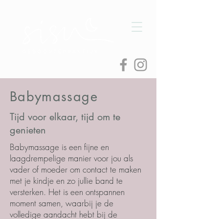
Babymassage
Tijd voor elkaar, tijd om te
genieten
Babymassage is een fijne en
laagdrempelige manier voor jou als
vader of moeder om contact te maken
met je kindje en zo jullie band te
versterken.
Het
is een ontspannen
moment samen, waarbij je de
volledige aandacht hebt bij de