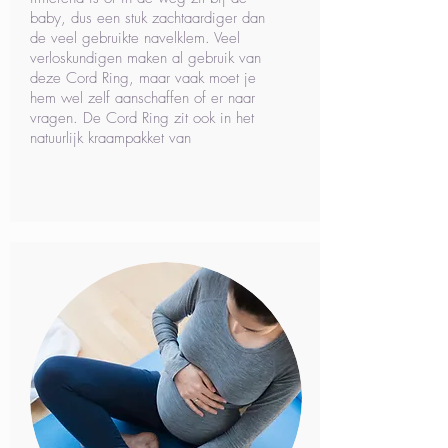
baby, dus een stuk zachtaardiger dan
de veel gebruikte navelklem. Veel
verloskundigen maken al gebruik van
deze Cord Ring, maar vaak moet je
hem wel zelf aanschaffen of er naar
vragen. De Cord Ring zit ook in het
natuurlijk kraampakket van