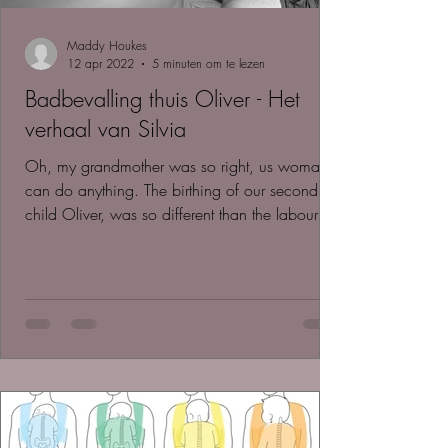
Maddy Houkes
12 apr 2022
5 minuten om te lezen
Badbevalling thuis Oliver - Het
verhaal van Silvia
Oh, my grandmother was so right, us woman
can do anything. The birthing of our second
child Oliver, was so different than the labour
of...