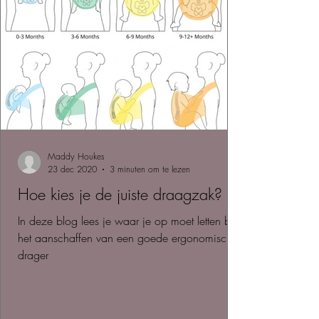
Maddy Houkes
23 dec 2020
3 minuten om te lezen
Hoe kies je de juiste draagzak?
In deze blog lees je waar je op moet letten bij
het aanschaffen van een goede ergonomische
drager