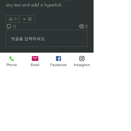
any text and add a hyperlink. 
0
0
2
댓글을 입력하세요.
Over
Phone
Email
Facebook
Instagram
Describe your forum category. Engage
your audience and entic
...
Meer lezen
leden
Maddy Houkes
Volgen
Maddy Houkes
Alle (1) leden bekijken